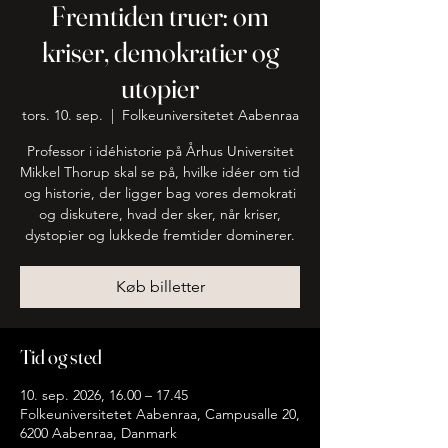
Fremtiden truer: om
kriser, demokratier og
utopier
tors. 10. sep.
  |  
Folkeuniversitetet Aabenraa
Professor i idéhistorie på Århus Universitet
Mikkel Thorup skal se på, hvilke idéer om tid
og historie, der ligger bag vores demokrati
og diskutere, hvad der sker, når kriser,
dystopier og lukkede fremtider dominerer.
Køb billetter
Tid og sted
10. sep. 2026, 16.00 – 17.45
Folkeuniversitetet Aabenraa, Campusalle 20,
6200 Aabenraa, Danmark