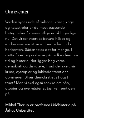
Om eventet
Verden synes ude af balance, kriser, krige 
og katastrofer er de mest passende 
betegnelser for væsentlige udviklinger lige 
nu. Det virker svært at bevare håbet og 
endnu sværere at se en bedre fremtid i 
horisonten. Sådan føles det for mange. I 
dette foredrag skal vi se på, hvilke idéer om 
tid og historie, der ligger bag vores 
demokrati og diskutere, hvad der sker, når 
kriser, dystopier og lukkede fremtider 
dominerer. Bliver demokratiet så også 
truet? Men vi skal også snakke om håb, 
utopier og nye måder at tænke fremtiden 
på.
Mikkel Thorup er professor i idéhistorie på 
Århus Universitet