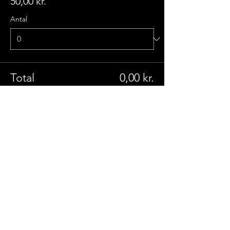
50,00 kr.
Antal
Total
0,00 kr.
Til kassen
Del dette event