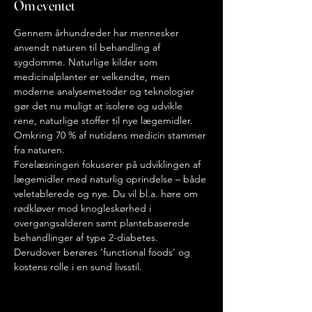
Om eventet
Gennem århundreder har mennesker 
anvendt naturen til behandling af 
sygdomme. Naturlige kilder som 
medicinalplanter er velkendte, men 
moderne analysemetoder og teknologier 
gør det nu muligt at isolere og udvikle 
rene, naturlige stoffer til nye lægemidler. 
Omkring 70 % af nutidens medicin stammer 
fra naturen.
Forelæsningen fokuserer på udviklingen af 
lægemidler med naturlig oprindelse – både 
veletablerede og nye. Du vil bl.a. høre om 
rødkløver mod knogleskørhed i 
overgangsalderen samt plantebaserede 
behandlinger af type 2-diabetes. 
Derudover berøres ‘functional foods’ og 
kostens rolle i en sund livsstil.